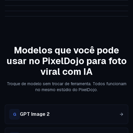
A photo of TOK
image-to-image
A photo of TOK
flux
A photo of TOK man
flux
A tesla model x driving around a track
flux-pose-control
A beautiful woman is doing yoga
stable-diffusion
flux
Modelos que você pode
usar no PixelDojo para foto
viral com IA
Troque de modelo sem trocar de ferramenta. Todos funcionam
no mesmo estúdio do PixelDojo.
GPT Image 2
G