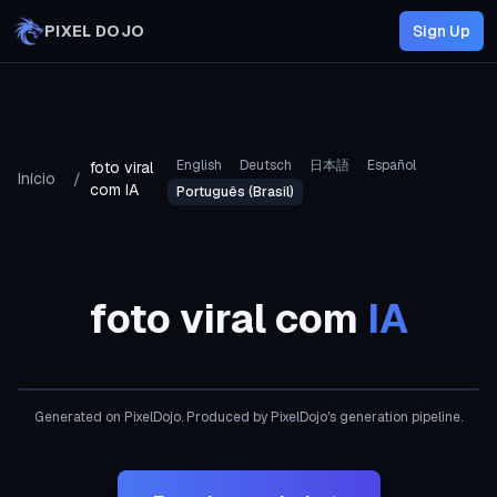
Skip to main content
PIXEL DOJO
Sign Up
English
Deutsch
日本語
Español
foto viral
Início
/
com IA
Português (Brasil)
foto viral com
IA
AI Generated
Generated on PixelDojo
. Produced by PixelDojo's generation pipeline.